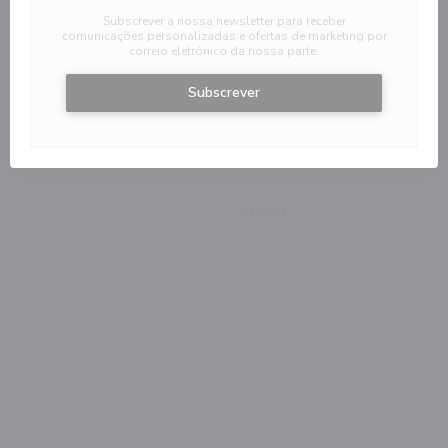
Subscrever a nossa newsletter para receber
comunicações personalizadas e ofertas de marketing por
correio eletrónico da nossa parte.
Subscrever
© 2026 LES COPAINS D'ABORD BY SHIRELE — WEBSITE DO RESTAURANTE
((ABRE NUMA NOVA JANELA))
CRIADO POR
ZENCHEF
((ABRE NUMA NOVA JANELA))
AVISO LEGAL
((ABRE NUMA NOVA JANELA)
TERMOS DE UTILIZAÇÃO
((ABRE NUMA NOV
POLÍTICA DE PROTEÇÃO DE DADOS PESSOAIS
((ABRE NUMA NOVA JANELA))
POLÍTICA DE COOKIES
((ABRE NUMA NOVA JANELA))
ACESSIBILIDADE