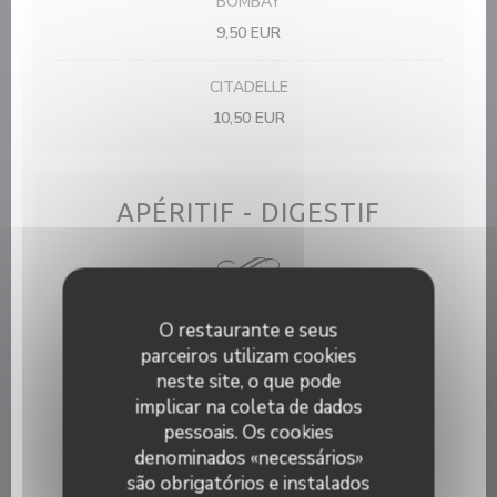
BOMBAY
9,50 EUR
CITADELLE
10,50 EUR
APÉRITIF - DIGESTIF
RICARD
O restaurante e seus
5,00 EUR
parceiros utilizam cookies
neste site, o que pode
KIR
implicar na coleta de dados
5,00 EUR
pessoais. Os cookies
denominados «necessários»
KIR ROYAL
são obrigatórios e instalados