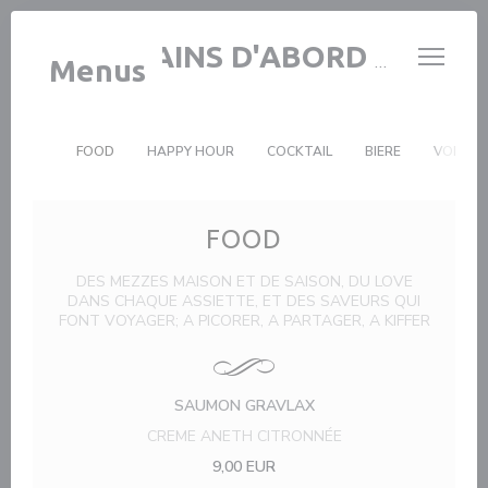
Painel de Gerenciamento de Cookies
LES COPAINS D'ABORD BY SHIRELE
Menus
FOOD
HAPPY HOUR
COCKTAIL
BIERE
VODKA
FOOD
DES MEZZES MAISON ET DE SAISON, DU LOVE
DANS CHAQUE ASSIETTE, ET DES SAVEURS QUI
FONT VOYAGER; A PICORER, A PARTAGER, A KIFFER
SAUMON GRAVLAX
CREME ANETH CITRONNÉE
9,00 EUR