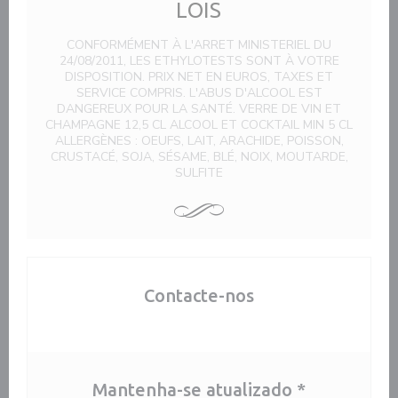
LOIS
CONFORMÉMENT À L'ARRET MINISTERIEL DU
24/08/2011, LES ETHYLOTESTS SONT À VOTRE
DISPOSITION. PRIX NET EN EUROS, TAXES ET
SERVICE COMPRIS. L'ABUS D'ALCOOL EST
DANGEREUX POUR LA SANTÉ. VERRE DE VIN ET
CHAMPAGNE 12,5 CL ALCOOL ET COCKTAIL MIN 5 CL
ALLERGÈNES : OEUFS, LAIT, ARACHIDE, POISSON,
CRUSTACÉ, SOJA, SÉSAME, BLÉ, NOIX, MOUTARDE,
SULFITE
Contacte-nos
Mantenha-se atualizado
*