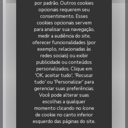
por padrão. Outros cookies
10,00 EUR
opcionais requerem seu
consentimento. Esses
COUPE DE. CHAMPAGNE
cookies opcionais servem
10,00 EUR
para analisar sua navegação,
medir a audiência do site,
PORTO ROUGE
oferecer funcionalidades (por
5,00 EUR
exemplo, relacionadas às
redes sociais) ou exibir
GET 27
publicidade ou conteúdos
LES COPAINS D'ABORD BY SHIRELE
personalizados. Clique em
8,50 EUR
'OK, aceitar tudo', 'Recusar
tudo' ou 'Personalizar' para
GET 31
gerenciar suas preferências.
8,50 EUR
Você pode alterar suas
escolhas a qualquer
LIMONCELLO
momento clicando no ícone
8,50 EUR
de cookie no canto inferior
esquerdo das páginas do site.
BAILEY'S