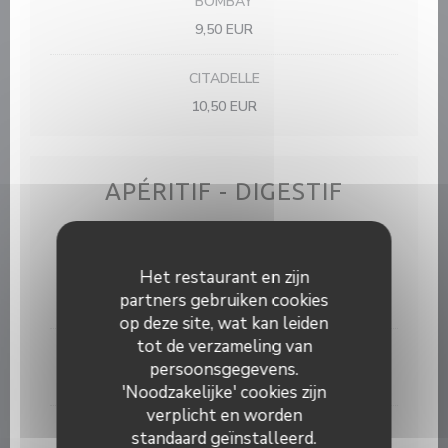
BOMBAY
9,50 EUR
CITADELLE
10,50 EUR
APÉRITIF - DIGESTIF
Het restaurant en zijn
RICARD
partners gebruiken cookies
5,00 EUR
op deze site, wat kan leiden
tot de verzameling van
KIR
persoonsgegevens.
5,00 EUR
'Noodzakelijke' cookies zijn
verplicht en worden
KIR ROYAL
standaard geïnstalleerd.