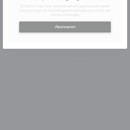
Schrijf je in op onze nieuwsbrief om gepersonaliseerde
communicatie en marketingaanbiedingen per e-mail van
ons te ontvangen.
Abonneren
© 2026 LES COPAINS D'ABORD BY SHIRELE — RESTAURANT WEBSITE
((OPENT IN EEN NIEUW VE
GECREËERD DOOR
ZENCHEF
((OPENT IN EEN NIEUW VENSTER))
DISCLAIMER
((OPENT IN EEN NIEUW VEN
GEBRUIKSVOORWAARDEN
((OPENT IN EEN 
BELEID BESCHERMING PERSOONSGEGEVENS
((OPENT IN EEN NIEUW VENSTER
COOKIES BELEID
((OPENT IN EEN NIEUW VENST
TOEGANKELIJKHEID