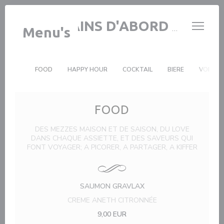
Cookies beheer paneel
LES COPAINS D'ABORD BY SHIRELE
Menu's
FOOD
HAPPY HOUR
COCKTAIL
BIERE
VODKA
FOOD
DES MEZZES MAISON ET DE SAISON, DU LOVE
DANS CHAQUE ASSIETTE, ET DES SAVEURS QUI
FONT VOYAGER; A PICORER, A PARTAGER, A KIFFER
SAUMON GRAVLAX
CREME ANETH CITRONNÉE
9,00 EUR