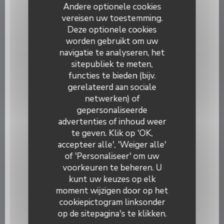
10,00 EUR
Andere optionele cookies
vereisen uw toestemming.
Deze optionele cookies
COUPE DE. CHAMPAGNE
worden gebruikt om uw
10,00 EUR
navigatie te analyseren, het
sitepubliek te meten,
PORTO ROUGE
functies te bieden (bijv.
5,00 EUR
gerelateerd aan sociale
netwerken) of
GET 27
gepersonaliseerde
LES COPAINS D'ABORD BY SHIRELE
8,50 EUR
advertenties of inhoud weer
te geven. Klik op 'OK,
accepteer alle', 'Weiger alle'
GET 31
of 'Personaliseer' om uw
8,50 EUR
voorkeuren te beheren. U
kunt uw keuzes op elk
LIMONCELLO
moment wijzigen door op het
8,50 EUR
cookiepictogram linksonder
op de sitepagina's te klikken.
BAILEY'S