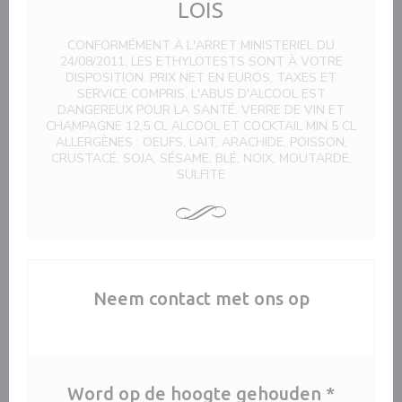
LOIS
CONFORMÉMENT À L'ARRET MINISTERIEL DU
24/08/2011, LES ETHYLOTESTS SONT À VOTRE
DISPOSITION. PRIX NET EN EUROS, TAXES ET
SERVICE COMPRIS. L'ABUS D'ALCOOL EST
DANGEREUX POUR LA SANTÉ. VERRE DE VIN ET
CHAMPAGNE 12,5 CL ALCOOL ET COCKTAIL MIN 5 CL
ALLERGÈNES : OEUFS, LAIT, ARACHIDE, POISSON,
CRUSTACÉ, SOJA, SÉSAME, BLÉ, NOIX, MOUTARDE,
SULFITE
Neem contact met ons op
Word op de hoogte gehouden
*