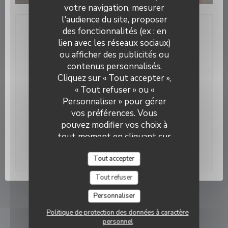
votre navigation, mesurer
l'audience du site, proposer
des fonctionnalités (ex : en
Nous contacter
lien avec les réseaux sociaux)
LES COPAINS D'ABORD BY SHIRELE
ou afficher des publicités ou
contenus personnalisés.
Cliquez sur « Tout accepter »,
« Tout refuser » ou «
Newsletter
*
Personnaliser » pour gérer
Inscrivez-vous à notre lettre d'information pour recevoir
vos préférences. Vous
des communications personnalisées et des offres
marketing par courriel.
pouvez modifier vos choix à
tout moment en cliquant sur
S'abonner
l'icône représentant un
cookie en bas à gauche des
Tout accepter
pages du site.
Tout refuser
Personnaliser
© 2026 LES COPAINS D'ABORD BY SHIRELE — CRÉATION DE SITE INTERNET
((OUVRE UNE NOUVELLE F
RESTAURANT AVEC
ZENCHEF
Politique de protection des données à caractère
((OUVRE UNE NOUVELLE FENÊT
personnel
MENTIONS LÉGALES