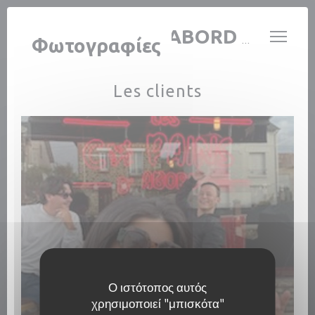
Πίνακας διαχείρισης "Μπισκότων" (Cookies)
LES COPAINS D'ABORD BY SHIRELE
Φωτογραφίες
Les clients
Ο ιστότοπος αυτός
χρησιμοποιεί "μπισκότα"