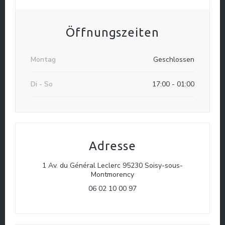
Öffnungszeiten
LES COPAINS D'ABORD BY SHIRELE
Montag
Geschlossen
Di
-
So
17:00 - 01:00
Adresse
1 Av. du Général Leclerc 95230 Soisy-sous-
((öffnet ein neues Fenster))
Montmorency
06 02 10 00 97