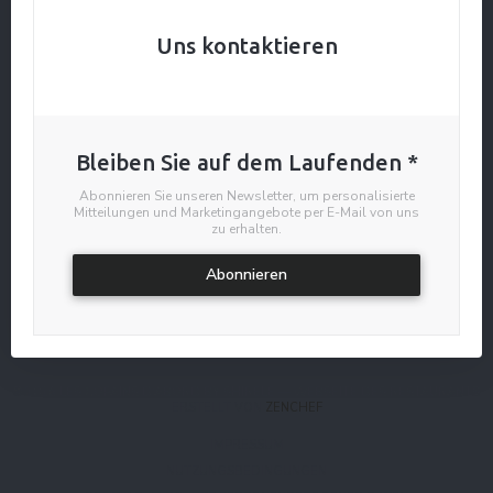
Uns kontaktieren
Bleiben Sie auf dem Laufenden
*
Abonnieren Sie unseren Newsletter, um personalisierte
Mitteilungen und Marketingangebote per E-Mail von uns
zu erhalten.
Abonnieren
© 2026 LES COPAINS D'ABORD BY SHIRELE — WEBSEITE DES RESTAURANTS
((ÖFFNET EIN NEUES FENSTE
ERSTELLT VON
ZENCHEF
((ÖFFNET EIN NEUES FENSTER))
IMPRESSUM
((ÖFFNET EIN NEUES FENSTE
NUTZUNGSBEDINGUNGEN