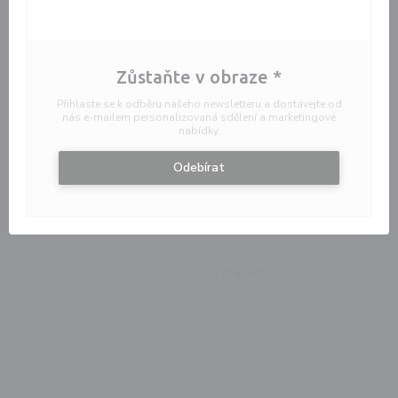
Zůstaňte v obraze
*
Přihlaste se k odběru našeho newsletteru a dostávejte od
nás e-mailem personalizovaná sdělení a marketingové
nabídky.
Odebírat
© 2026 LES COPAINS D'ABORD BY SHIRELE — WEBOVÉ STRÁNKY RESTAURACE
((OTEVŘE SE V NOVÉM OKN
BYLY VYTVOŘENY
ZENCHEF
((OTEVŘE SE V NOVÉM OKN
ODMÍTNUTÍ ODPOVĚDNOSTI
((OTEVŘE SE V NOVÉM OKNĚ))
PODMÍNKY POUŽITÍ
((OTEVŘE SE V NOVÉM
ZÁSADY OCHRANY OSOBNÍCH ÚDAJŮ
((OTEVŘE SE V NOVÉM OKN
POLITIKA OHLEDNĚ COOKIES
((OTEVŘE SE V NOVÉM OKNĚ))
PRISTUPNOST