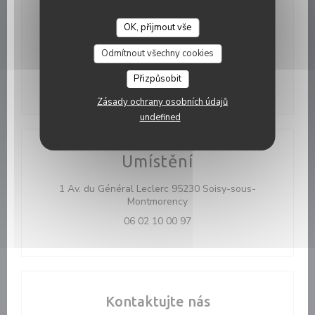
Otevírací hodiny
OK, přijmout vše
LES COPAINS D'ABORD BY SHIRELE
Pondělí
Zavřeno
Odmítnout všechny cookies
Ute
-
Ned
17:00 - 01:00
Přizpůsobit
Zásady ochrany osobních údajů
undefined
Umístění
1 Av. du Général Leclerc 95230 Soisy-sous-
((otevře se v novém okně))
Montmorency
06 02 10 00 97
Kontaktujte nás